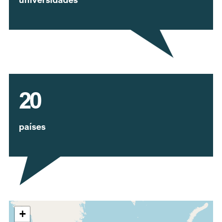
20
países
Expandir mapa
+