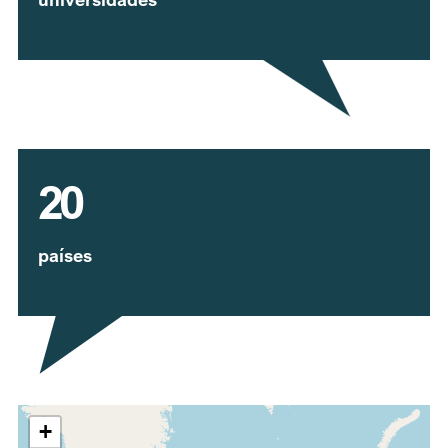
20
países
Expandir mapa
+