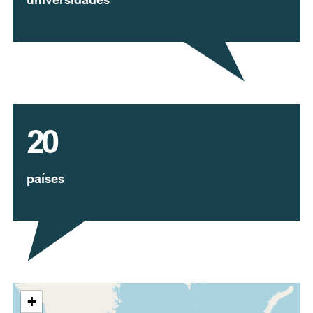
20
países
Expandir mapa
+