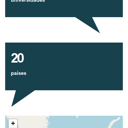
20
países
Expandir mapa
+