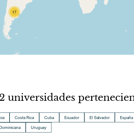
17
22 universidades pertenecie
bia
Costa Rica
Cuba
Ecuador
El Salvador
España
 Dominicana
Uruguay