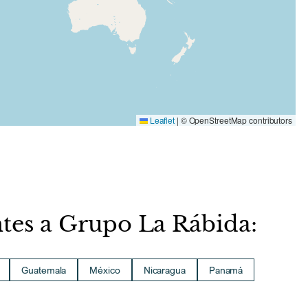
Leaflet
|
© OpenStreetMap contributors
ntes a Grupo La Rábida:
Guatemala
México
Nicaragua
Panamá