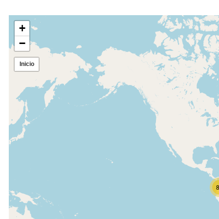
Expandir mapa
+
−
Inicio