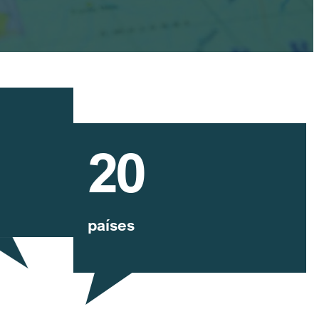
20
países