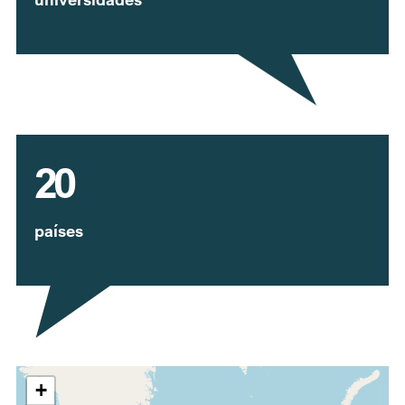
20
países
Expandir mapa
+