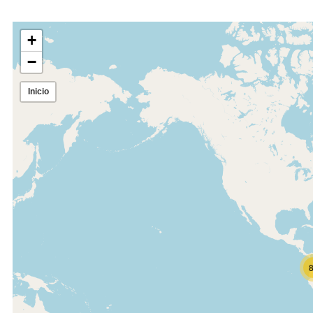
Expandir mapa
+
−
Inicio