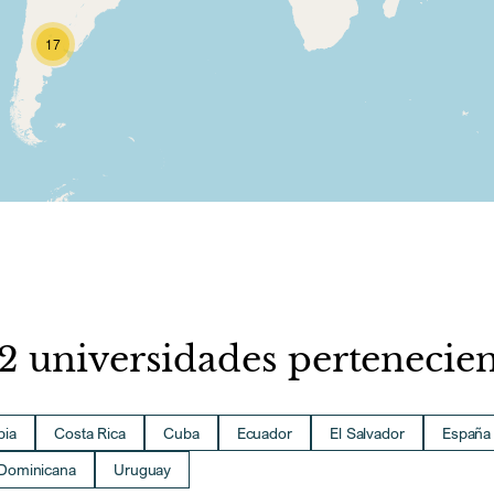
17
22 universidades pertenecie
bia
Costa Rica
Cuba
Ecuador
El Salvador
España
 Dominicana
Uruguay