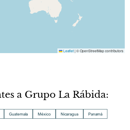
Leaflet
|
© OpenStreetMap contributors
ntes a Grupo La Rábida:
Guatemala
México
Nicaragua
Panamá