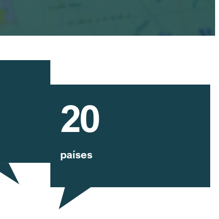
20
países