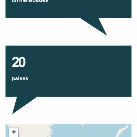
20
países
Expandir mapa
+