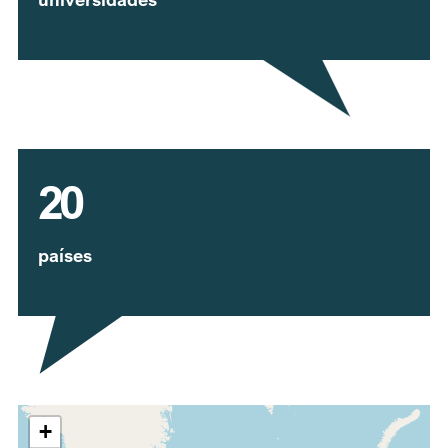
20
países
Expandir mapa
+