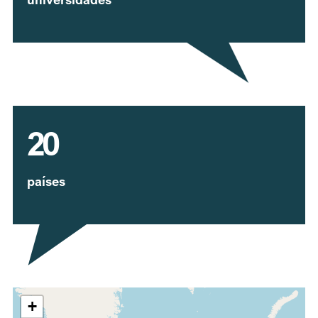
20
países
Expandir mapa
+