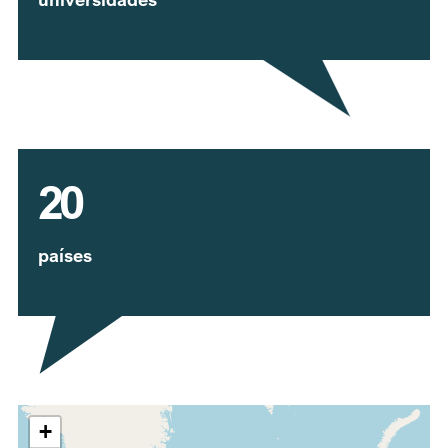
20
países
Expandir mapa
+