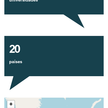
20
países
Expandir mapa
+