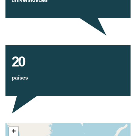
20
países
Expandir mapa
+