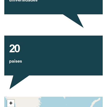
20
países
Expandir mapa
+