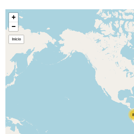
Expandir mapa
+
−
Inicio