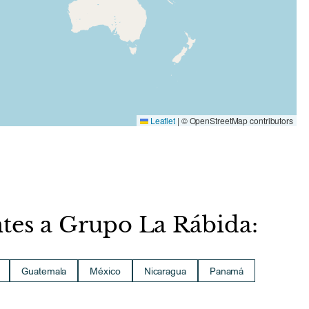
Leaflet
|
© OpenStreetMap contributors
ntes a Grupo La Rábida:
Guatemala
México
Nicaragua
Panamá