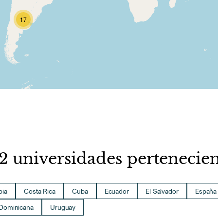
17
22 universidades pertenecie
bia
Costa Rica
Cuba
Ecuador
El Salvador
España
 Dominicana
Uruguay