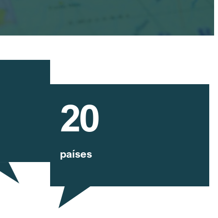
20
países