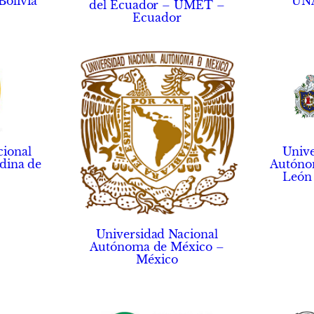
Bolivia
UNA
del Ecuador – UMET –
Ecuador
Unive
cional
Autóno
dina de
León
Universidad Nacional
Autónoma de México –
México