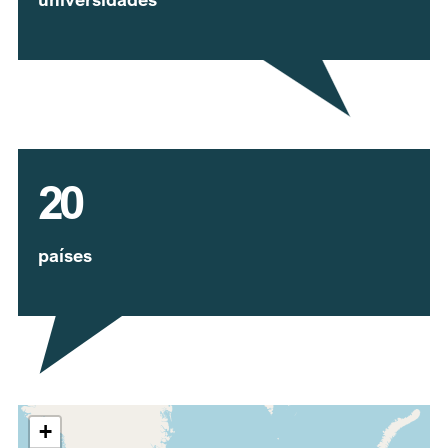
20
países
Expandir mapa
+