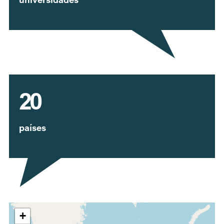
20
países
Expandir mapa
+