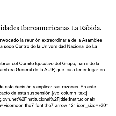
sidades Iberoamericanas La Rábida.
onvocado
la reunión extraordinaria de la Asamblea
la sede Centro de la Universidad Nacional de La
mbros del Comité Ejecutivo del Grupo, han sido la
Asamblea General de la AUIP, que iba a tener lugar en
e esta decisión y explicar sus razones. En este
pacto de esta suspensión.[/vc_column_text]
vh.net%2Finstitucional%2F|title:Institucional»
on=»icomoon-the7-font-the7-arrow-12″ icon_size=»20″