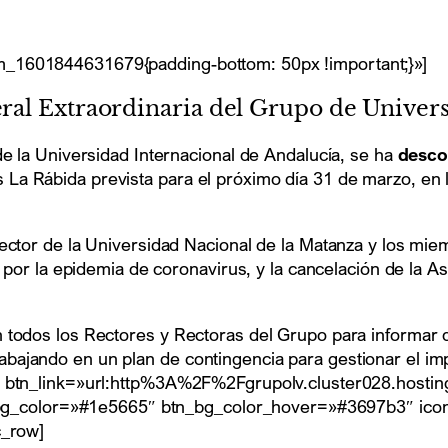
m_1601844631679{padding-bottom: 50px !important;}»]
ral Extraordinaria del Grupo de Univer
de la Universidad Internacional de Andalucía, se ha
desc
La Rábida prevista para el próximo día 31 de marzo, en 
ector de la Universidad Nacional de la Matanza y los mie
l por la epidemia de coronavirus, y la cancelación de la 
 todos los Rectores y Rectoras del Grupo para informar d
bajando en un plan de contingencia para gestionar el im
 btn_link=»url:http%3A%2F%2Fgrupolv.cluster028.hosting.o
btn_bg_color=»#1e5665″ btn_bg_color_hover=»#3697b3″ ic
c_row]