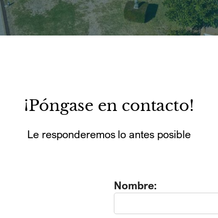
¡Póngase en contacto!
Le responderemos lo antes posible
P
o
Nombre:
r
f