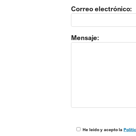
a
Correo electrónico:
v
o
r
Mensaje:
,
d
e
j
a
e
s
t
e
c
He leído y acepto la
Políti
a