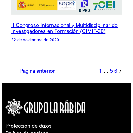
II Congreso Internacional y Multidisciplinar de
Investigadores en Formación (CIMIF-20)
22 de noviembre de 2020
←
Página anterior
1
…
5
6
7
Protección de datos
Política de cookies