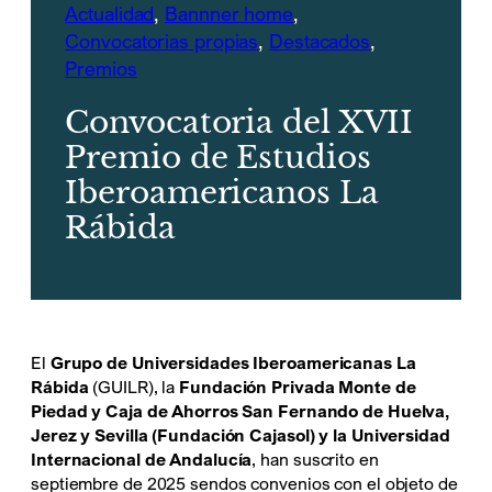
Actualidad
, 
Bannner home
, 
Convocatorias propias
, 
Destacados
, 
Premios
Convocatoria del XVII
Premio de Estudios
Iberoamericanos La
Rábida
El
Grupo de Universidades Iberoamericanas La
Rábida
(GUILR), la
Fundación Privada Monte de
Piedad y Caja de Ahorros San Fernando de Huelva,
Jerez y Sevilla (Fundación Cajasol) y la Universidad
Internacional de Andalucía
, han suscrito en
septiembre de 2025 sendos convenios con el objeto de