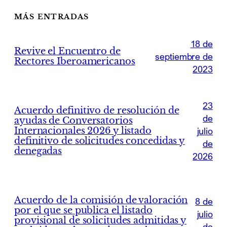
MÁS ENTRADAS
18 de
Revive el Encuentro de
septiembre de
Rectores Iberoamericanos
2023
23
Acuerdo definitivo de resolución de
de
ayudas de Conversatorios
Internacionales 2026 y listado
julio
definitivo de solicitudes concedidas y
de
denegadas
2026
Acuerdo de la comisión de valoración
8 de
por el que se publica el listado
julio
provisional de solicitudes admitidas y
de