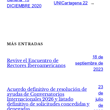
UNICartagena 22
→
DICIEMBRE 2020
MÁS ENTRADAS
18 de
Revive el Encuentro de
septiembre de
Rectores Iberoamericanos
2023
23
Acuerdo definitivo de resolución de
de
ayudas de Conversatorios
Internacionales 2026 y listado
julio
definitivo de solicitudes concedidas y
de
denegadas