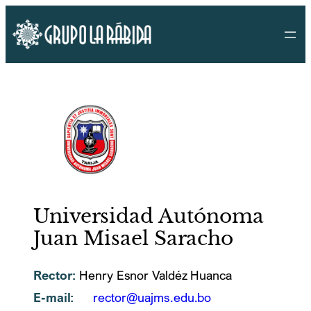
Saltar
al
contenido
Universidad Autónoma
Juan Misael Saracho
Rector:
Henry Esnor Valdéz Huanca
E-mail:
rector@uajms.edu.bo