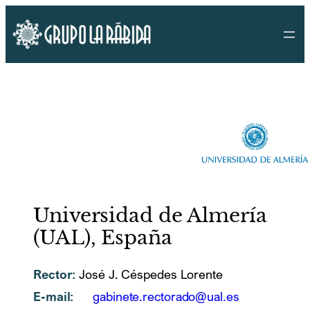
Saltar
al
contenido
Universidad de Almería
(UAL), España
Rector:
José J. Céspedes Lorente
E-mail:
gabinete.rectorado@ual.es