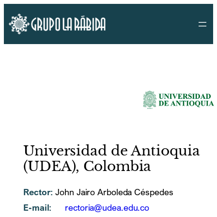
Saltar
al
contenido
Universidad de Antioquia
(UDEA), Colombia
Rector:
John Jairo Arboleda Céspedes
E-mail:
rectoria@udea.edu.co