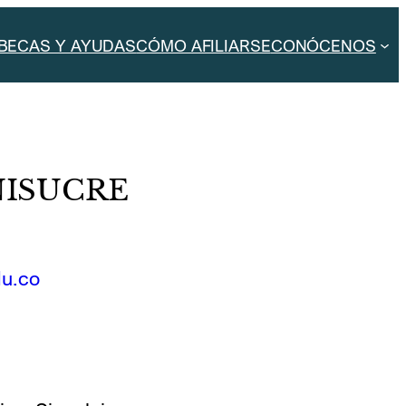
BECAS Y AYUDAS
CÓMO AFILIARSE
CONÓCENOS
UNISUCRE
du.co