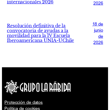
internacionales 2026
2026
18 de
Resolución definitiva de la
junio
convocatoria de ayudas a la
movilidad para la IV Escuela
de
Iberoamericana UNIA-UChile
2026
Protección de datos
Política de cookies