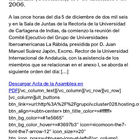
2006.
A las once horas del día 5 de diciembre de dos mil seis
y en la Sala de Juntas de la Rectoría de la Universidad
de Cartagena de Indias, da comienzo la reunión del
Comité Ejecutivo del Grupo de Universidades
Iberoamericanas La Rábida, presidida por D. Juan
Manuel Suárez Japón, Excmo. Rector de la Universidad
Internacional de Andalucía, con la asistencia de los
miembros que se relacionan en el anexo I, se aborda el
siguiente orden del día: […]
Descargar Acta de la Asamblea en
PDF
[/vc_column_text][/vc_column][/vc_row][vc_row]
[vc_column][ult_buttons
btn_link=»url:http%3A%2F%2Fgrupolv.cluster028.hosting.ovh
btn_align=»ubtn-center» btn_title_color=»#ffffff»
btn_bg_color=»#1e5665″
btn_bg_color_hover=»#3697b3″ icon=»icomoon-the7-
font-the7-arrow-12″ icon_size=»20″
btn_icon_pos=»ubtn-sep-icon-at-left»][/vc_column]