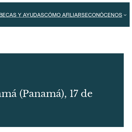
BECAS Y AYUDAS
CÓMO AFILIARSE
CONÓCENOS
amá (Panamá), 17 de