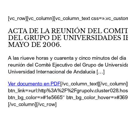
[vc_row][vc_column][vc_column_text css=».vc_custo
ACTA DE LA REUNIÓN DEL COMI
DEL GRUPO DE UNIVERSIDADES I
MAYO DE 2006.
A las riueve horas y cuarenta y cinco minutos del día
reunión del Comité Ejecutivo del Grupo de Universid
Universidad Internacional de Andalucía […]
Ver documento en PDF
[/vc_column_text][/vc_column]
btn_link=»url:http%3A%2F%2Fgrupolv.cluster028.hosting
btn_bg_color=»#1e5665″ btn_bg_color_hover=»#3697b
[/vc_column][/vc_row]