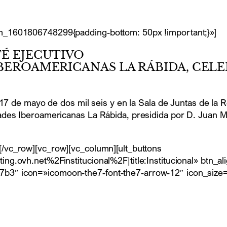
m_1601806748299{padding-bottom: 50px !important;}»]
TÉ EJECUTIVO
BEROAMERICANAS LA RÁBIDA, CELEB
 17 de mayo de dos mil seis y en la Sala de Juntas de la
ades Iberoamericanas La Rábida, presidida por D. Juan 
[/vc_row][vc_row][vc_column][ult_buttons
.ovh.net%2Finstitucional%2F|title:Institucional» btn_alig
3″ icon=»icomoon-the7-font-the7-arrow-12″ icon_size=»