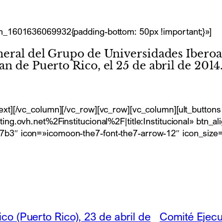
m_1601636069932{padding-bottom: 50px !important;}»]
neral del Grupo de Universidades Iberoa
n de Puerto Rico, el 25 de abril de 2014
xt][/vc_column][/vc_row][vc_row][vc_column][ult_buttons
.ovh.net%2Finstitucional%2F|title:Institucional» btn_alig
3″ icon=»icomoon-the7-font-the7-arrow-12″ icon_size=»
co (Puerto Rico), 23 de abril de
Comité Ejecu