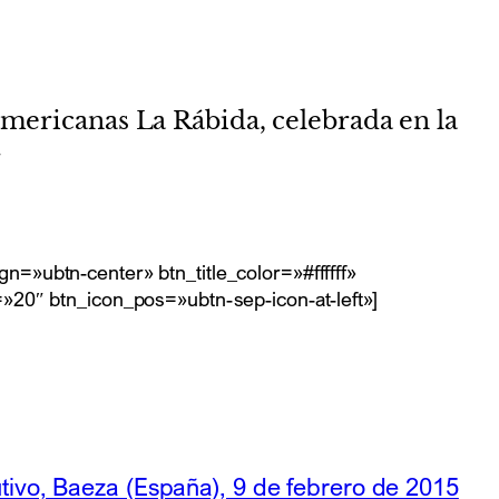
mericanas La Rábida, celebrada en la
.
n=»ubtn-center» btn_title_color=»#ffffff»
20″ btn_icon_pos=»ubtn-sep-icon-at-left»]
tivo, Baeza (España), 9 de febrero de 2015