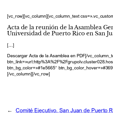
[vc_row][vc_column][vc_column_text css=».vc_custo
Acta de la reunión de la Asamblea Ge
Universidad de Puerto Rico en San Jua
[…]
Descargar Acta de la Asamblea en PDF[/vc_column_te
btn_link=»url:http%3A%2F%2Fgrupolv.cluster028.hosting
btn_bg_color=»#1e5665″ btn_bg_color_hover=»#3697b
[/vc_column][/vc_row]
←
Comité Ejecutivo, San Juan de Puerto Ri