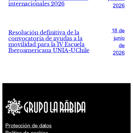
internacionales 2026
2026
18 de
Resolución definitiva de la
junio
convocatoria de ayudas a la
movilidad para la IV Escuela
de
Iberoamericana UNIA-UChile
2026
Protección de datos
Política de cookies