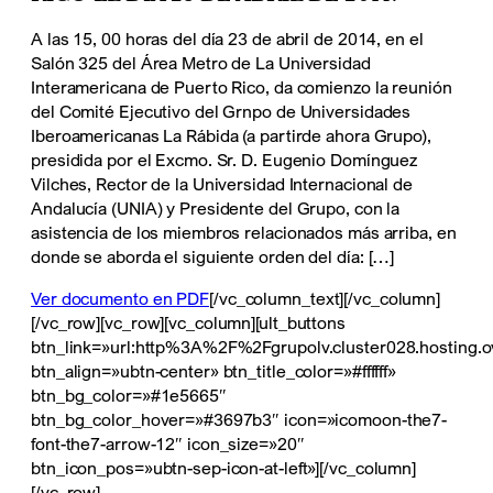
A las 15, 00 horas del día 23 de abril de 2014, en el
Salón 325 del Área Metro de La Universidad
Interamericana de Puerto Rico, da comienzo la reunión
del Comité Ejecutivo del Grnpo de Universidades
Iberoamericanas La Rábida (a partirde ahora Grupo),
presidida por el Excmo. Sr. D. Eugenio Domínguez
Vilches, Rector de la Universidad Internacional de
Andalucía (UNIA) y Presidente del Grupo, con la
asistencia de los miembros relacionados más arriba, en
donde se aborda el siguiente orden del día: […]
Ver documento en PDF
[/vc_column_text][/vc_column]
[/vc_row][vc_row][vc_column][ult_buttons
btn_link=»url:http%3A%2F%2Fgrupolv.cluster028.hosting.ovh
btn_align=»ubtn-center» btn_title_color=»#ffffff»
btn_bg_color=»#1e5665″
btn_bg_color_hover=»#3697b3″ icon=»icomoon-the7-
font-the7-arrow-12″ icon_size=»20″
btn_icon_pos=»ubtn-sep-icon-at-left»][/vc_column]
[/vc_row]