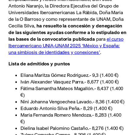
Antonio Naranjo, la Directora Ejecutiva del Grupo de
Universidades Iberoamericanas La Rábida, Doña María
de la O Barroso y como representante de UNAM, Doña
Cecilia Silva,
ha resuelto la concesión y denegación
de las siguientes ayudas conforme a lo estipulado en
las bases de la convocatoria publicada
para
el curso
Iberoamericano UNIA-UNAM 2025 ‘México y España:
una simbiosis de identidades y conexiones’
.
Lista de admitidos y puntos
Eliana Maritza Gómez Rodríguez.- 9,3 (1.400 €)
Iván Alexander Vasquez Parra.- 8,677 (1.400 €)
Fátima Samantha Mateos Magallón.- 8,437 (1.400
€)
Nini Johanna Vengoechea Lavado.- 8,36 (1.400 €)
Eduardo Antonio Silva Peña.- 8,29 (1.400 €)
María Fernanda Romero Mendoza.- 8,283 (1.400
€)
Dielina Isabel Palomino Castaño.- 8,276 (1.400 €)
Zulma Camacho Campo.- 8,206 (1.400 €)