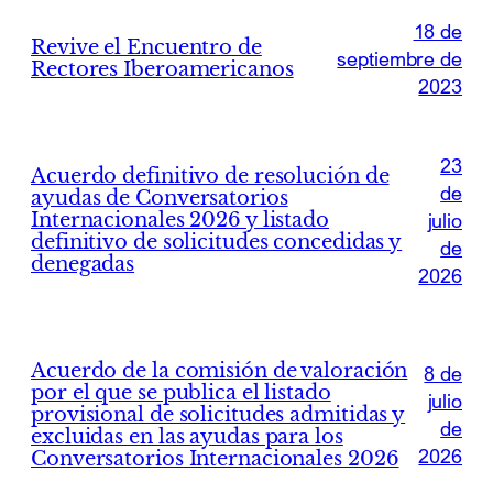
18 de
Revive el Encuentro de
septiembre de
Rectores Iberoamericanos
2023
23
Acuerdo definitivo de resolución de
de
ayudas de Conversatorios
Internacionales 2026 y listado
julio
definitivo de solicitudes concedidas y
de
denegadas
2026
Acuerdo de la comisión de valoración
8 de
por el que se publica el listado
julio
provisional de solicitudes admitidas y
de
excluidas en las ayudas para los
2026
Conversatorios Internacionales 2026