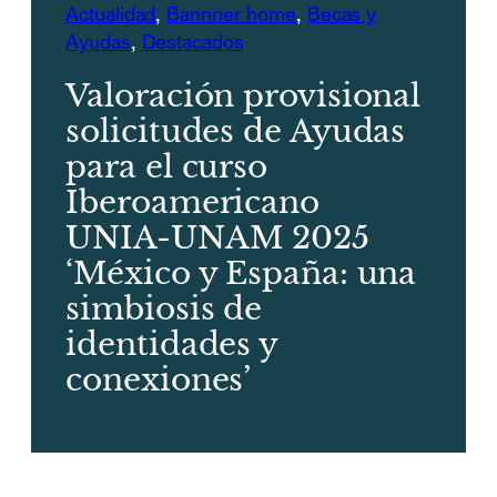
Actualidad
, 
Bannner home
, 
Becas y
Ayudas
, 
Destacados
Valoración provisional
solicitudes de Ayudas
para el curso
Iberoamericano
UNIA-UNAM 2025
‘México y España: una
simbiosis de
identidades y
conexiones’